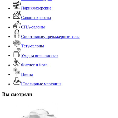
Парикмахерские
Салоны красоты
СПА-салоны
Спортивные, тренажерные залы
Тату-салоны
Уход за внешностью
Фитнес и йога
Цветы
Ювелирные магазины
Вы смотрели