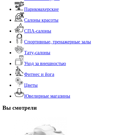
Парикмахерские
Салоны красоты
СПА-салоны
Спортивные, тренажерные залы
Тату-салоны
Уход за внешностью
Фитнес и йога
Цветы
Ювелирные магазины
Вы смотрели