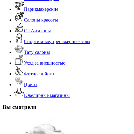
Парикмахерские
Салоны красоты
СПА-салоны
Спортивные, тренажерные залы
Тату-салоны
Уход за внешностью
Фитнес и йога
Цветы
Ювелирные магазины
Вы смотрели