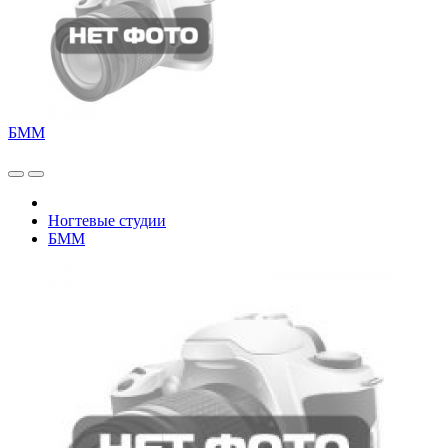
БММ
Ногтевые студии
БММ