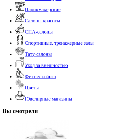
Парикмахерские
Салоны красоты
СПА-салоны
Спортивные, тренажерные залы
Тату-салоны
Уход за внешностью
Фитнес и йога
Цветы
Ювелирные магазины
Вы смотрели