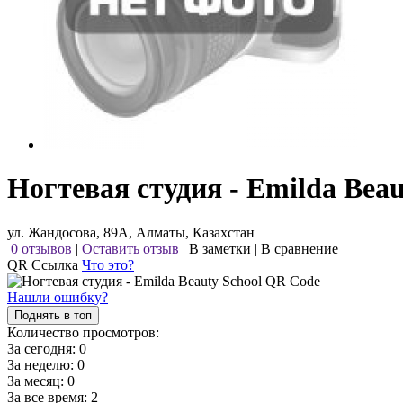
Ногтевая студия - Emilda Beau
ул. Жандосова, 89А, Алматы, Казахстан
0 отзывов
|
Оставить отзыв
|
В заметки
|
В сравнение
QR Ссылка
Что это?
Нашли ошибку?
Поднять в топ
Количество просмотров:
За сегодня:
0
За неделю:
0
За месяц:
0
За все время:
2