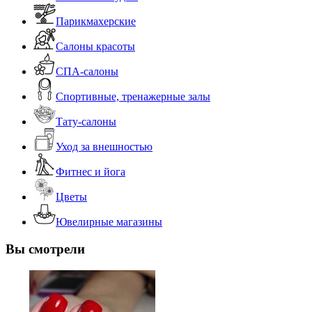
Парикмахерские
Салоны красоты
СПА-салоны
Спортивные, тренажерные залы
Тату-салоны
Уход за внешностью
Фитнес и йога
Цветы
Ювелирные магазины
Вы смотрели