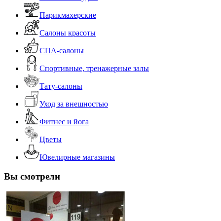
Парикмахерские
Салоны красоты
СПА-салоны
Спортивные, тренажерные залы
Тату-салоны
Уход за внешностью
Фитнес и йога
Цветы
Ювелирные магазины
Вы смотрели