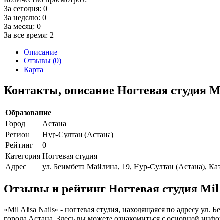
За сегодня:
0
За неделю:
0
За месяц:
0
За все время:
2
Описание
Отзывы (0)
Карта
Контакты, описание Ногтевая студия Mil
Образование
Город
Астана
Регион
Нур-Султан (Астана)
Рейтинг
0
Категория
Ногтевая студия
Адрес
ул. Беимбета Майлина, 19, Нур-Султан (Астана), Ка
Отзывы и рейтинг Ногтевая студия Mil A
«Mil Alisa Nails» - ногтевая студия, находящаяся по адресу ул
города Астана. Здесь вы можете ознакомиться с основной инф