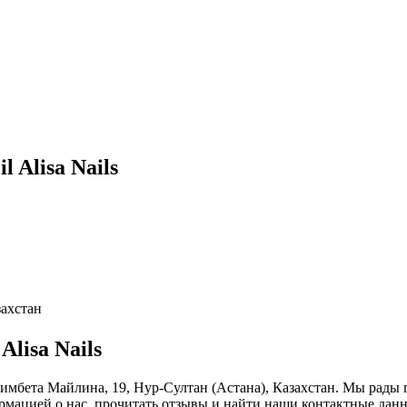
 Alisa Nails
захстан
lisa Nails
. Беимбета Майлина, 19, Нур-Султан (Астана), Казахстан. Мы рады
ормацией о нас, прочитать отзывы и найти наши контактные дан