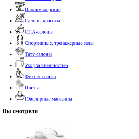
Парикмахерские
Салоны красоты
СПА-салоны
Спортивные, тренажерные залы
Тату-салоны
Уход за внешностью
Фитнес и йога
Цветы
Ювелирные магазины
Вы смотрели