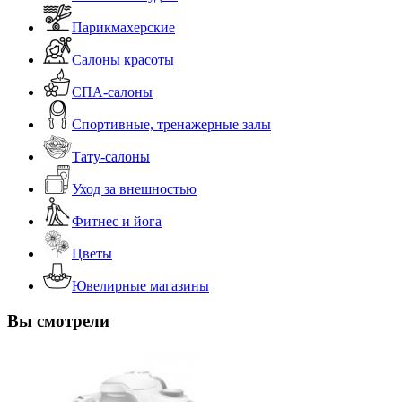
Парикмахерские
Салоны красоты
СПА-салоны
Спортивные, тренажерные залы
Тату-салоны
Уход за внешностью
Фитнес и йога
Цветы
Ювелирные магазины
Вы смотрели