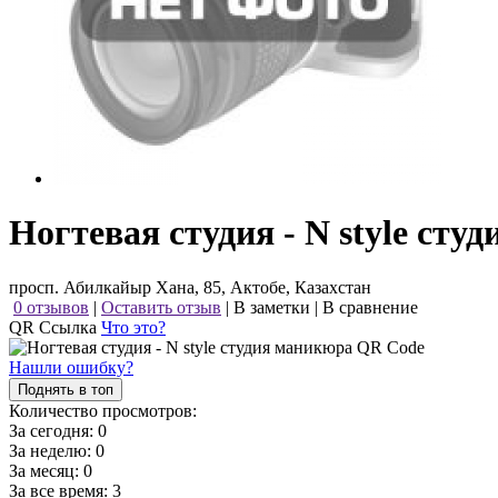
Ногтевая студия - N style сту
просп. Абилкайыр Хана, 85, Актобе, Казахстан
0 отзывов
|
Оставить отзыв
|
В заметки
|
В сравнение
QR Ссылка
Что это?
Нашли ошибку?
Поднять в топ
Количество просмотров:
За сегодня:
0
За неделю:
0
За месяц:
0
За все время:
3