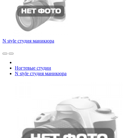
N style студия маникюра
Ногтевые студии
N style студия маникюра