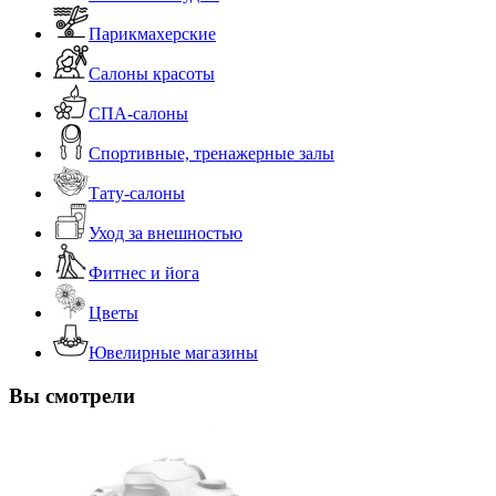
Парикмахерские
Салоны красоты
СПА-салоны
Спортивные, тренажерные залы
Тату-салоны
Уход за внешностью
Фитнес и йога
Цветы
Ювелирные магазины
Вы смотрели