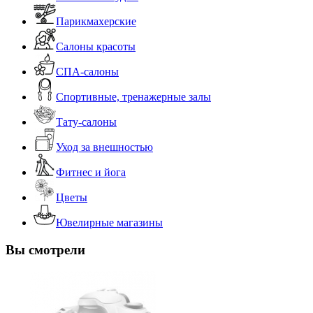
Парикмахерские
Салоны красоты
СПА-салоны
Спортивные, тренажерные залы
Тату-салоны
Уход за внешностью
Фитнес и йога
Цветы
Ювелирные магазины
Вы смотрели