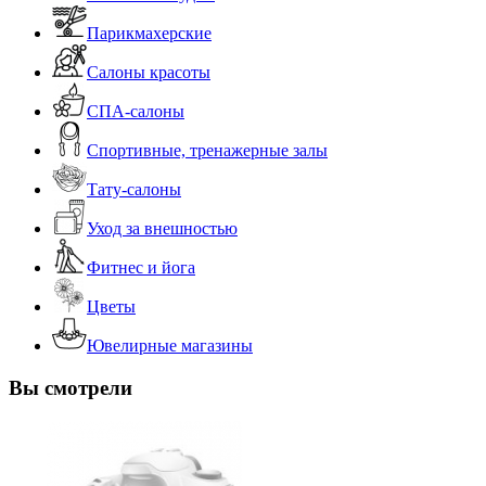
Парикмахерские
Салоны красоты
СПА-салоны
Спортивные, тренажерные залы
Тату-салоны
Уход за внешностью
Фитнес и йога
Цветы
Ювелирные магазины
Вы смотрели