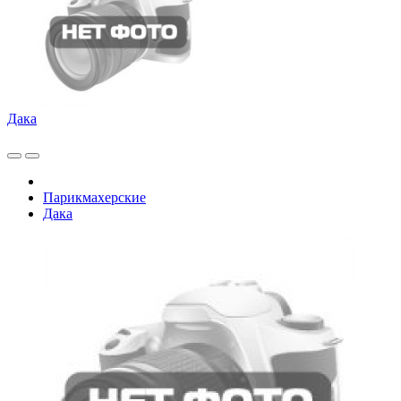
Дака
Парикмахерские
Дака