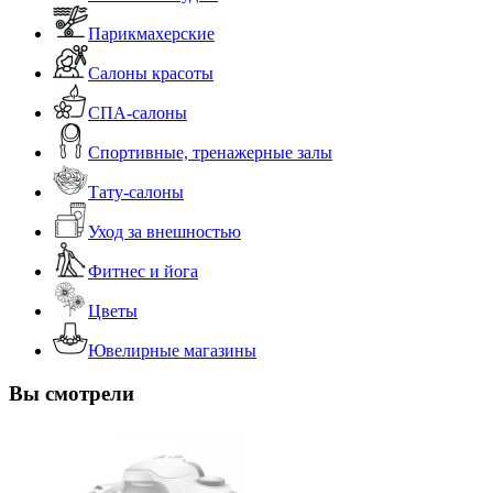
Парикмахерские
Салоны красоты
СПА-салоны
Спортивные, тренажерные залы
Тату-салоны
Уход за внешностью
Фитнес и йога
Цветы
Ювелирные магазины
Вы смотрели