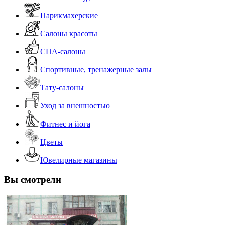
Парикмахерские
Салоны красоты
СПА-салоны
Спортивные, тренажерные залы
Тату-салоны
Уход за внешностью
Фитнес и йога
Цветы
Ювелирные магазины
Вы смотрели