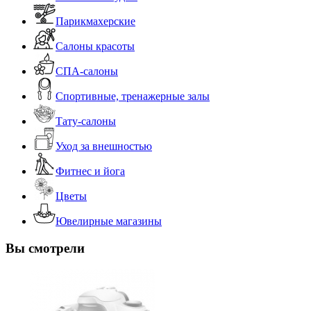
Парикмахерские
Салоны красоты
СПА-салоны
Спортивные, тренажерные залы
Тату-салоны
Уход за внешностью
Фитнес и йога
Цветы
Ювелирные магазины
Вы смотрели