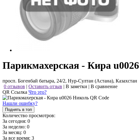
Парикмахерская - Кира u002
просп. Богенбай батыра, 24/2, Нур-Султан (Астана), Казахстан
0 отзывов
|
Оставить отзыв
|
В заметки
|
В сравнение
QR Ссылка
Что это?
Нашли ошибку?
Поднять в топ
Количество просмотров:
За сегодня:
0
За неделю:
0
За месяц:
0
За все время:
3