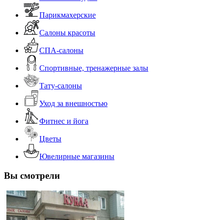
Парикмахерские
Салоны красоты
СПА-салоны
Спортивные, тренажерные залы
Тату-салоны
Уход за внешностью
Фитнес и йога
Цветы
Ювелирные магазины
Вы смотрели