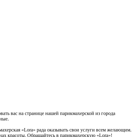
овать вас на странице нашей парикмахерской из города
ные.
кмахерская «Lora» рада оказывать свои услуги всем желающим.
онах красоты. Обращайтесь в парикмахерскую «Lora»!