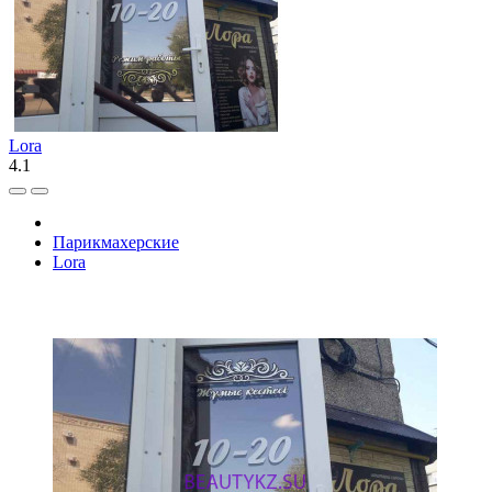
Lora
4.1
Парикмахерские
Lora