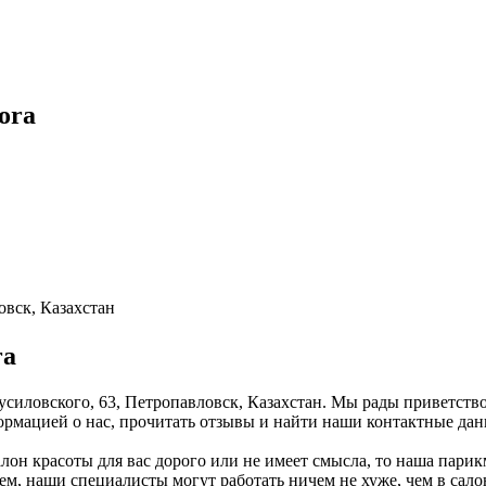
ora
овск, Казахстан
ra
русиловского, 63, Петропавловск, Казахстан. Мы рады приветств
ормацией о нас, прочитать отзывы и найти наши контактные дан
алон красоты для вас дорого или не имеет смысла, то наша пари
ем, наши специалисты могут работать ничем не хуже, чем в сал