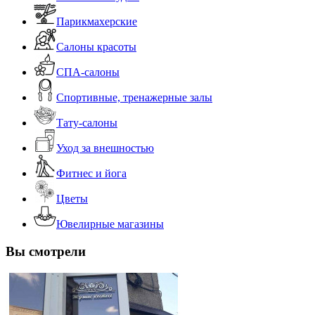
Парикмахерские
Салоны красоты
СПА-салоны
Спортивные, тренажерные залы
Тату-салоны
Уход за внешностью
Фитнес и йога
Цветы
Ювелирные магазины
Вы смотрели