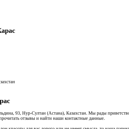
Жарас
азахстан
рас
льдина, 93, Нур-Султан (Астана), Казахстан. Мы рады приветств
 прочитать отзывы и найти наши контактные данные.
алон красоты для вас дорого или не имеет смысла, то наша парик