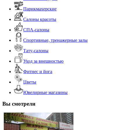
Парикмахерские
Салоны красоты
СПА-салоны
Спортивные, тренажерные залы
Тату-салоны
Уход за внешностью
Фитнес и йога
Цветы
Ювелирные магазины
Вы смотрели