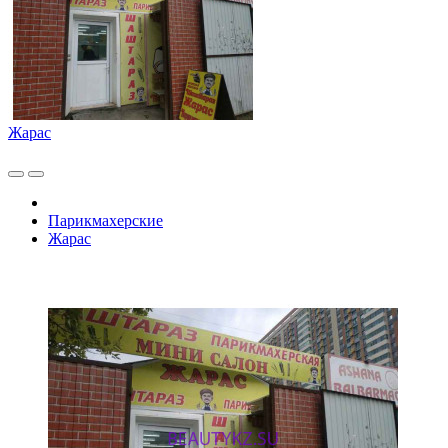
Жарас
Парикмахерские
Жарас