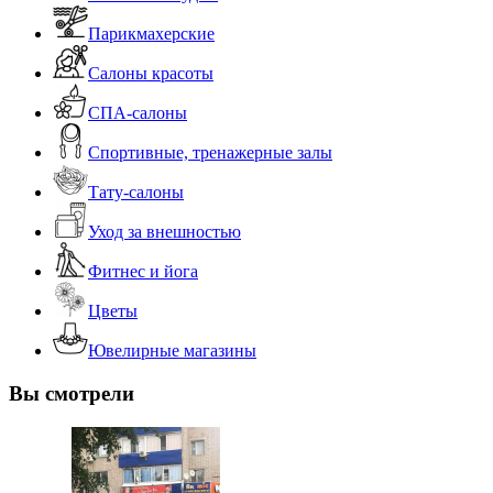
Парикмахерские
Салоны красоты
СПА-салоны
Спортивные, тренажерные залы
Тату-салоны
Уход за внешностью
Фитнес и йога
Цветы
Ювелирные магазины
Вы смотрели