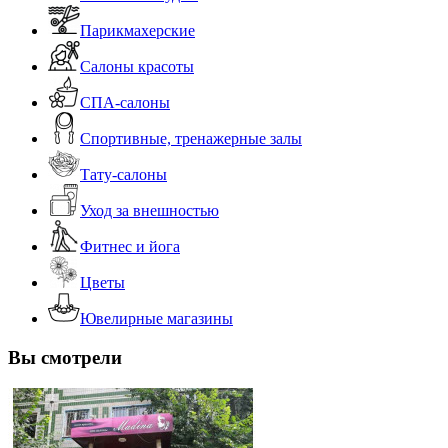
Парикмахерские
Салоны красоты
СПА-салоны
Спортивные, тренажерные залы
Тату-салоны
Уход за внешностью
Фитнес и йога
Цветы
Ювелирные магазины
Вы смотрели