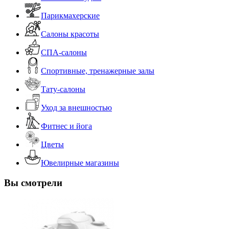
Парикмахерские
Салоны красоты
СПА-салоны
Спортивные, тренажерные залы
Тату-салоны
Уход за внешностью
Фитнес и йога
Цветы
Ювелирные магазины
Вы смотрели