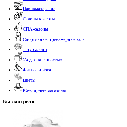
Парикмахерские
Салоны красоты
СПА-салоны
Спортивные, тренажерные залы
Тату-салоны
Уход за внешностью
Фитнес и йога
Цветы
Ювелирные магазины
Вы смотрели