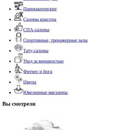
Парикмахерские
Салоны красоты
СПА-салоны
Спортивные, тренажерные залы
Тату-салоны
Уход за внешностью
Фитнес и йога
Цветы
Ювелирные магазины
Вы смотрели