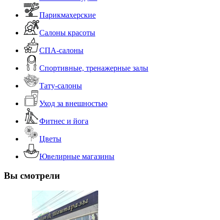
Парикмахерские
Салоны красоты
СПА-салоны
Спортивные, тренажерные залы
Тату-салоны
Уход за внешностью
Фитнес и йога
Цветы
Ювелирные магазины
Вы смотрели