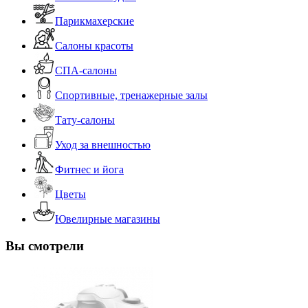
Парикмахерские
Салоны красоты
СПА-салоны
Спортивные, тренажерные залы
Тату-салоны
Уход за внешностью
Фитнес и йога
Цветы
Ювелирные магазины
Вы смотрели