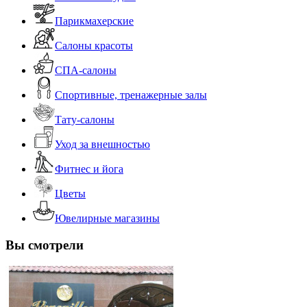
Парикмахерские
Салоны красоты
СПА-салоны
Спортивные, тренажерные залы
Тату-салоны
Уход за внешностью
Фитнес и йога
Цветы
Ювелирные магазины
Вы смотрели