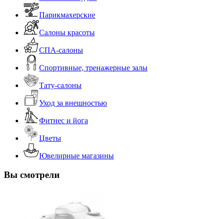
Парикмахерские
Салоны красоты
СПА-салоны
Спортивные, тренажерные залы
Тату-салоны
Уход за внешностью
Фитнес и йога
Цветы
Ювелирные магазины
Вы смотрели