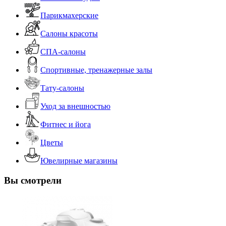
Парикмахерские
Салоны красоты
СПА-салоны
Спортивные, тренажерные залы
Тату-салоны
Уход за внешностью
Фитнес и йога
Цветы
Ювелирные магазины
Вы смотрели