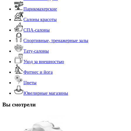
Парикмахерские
Салоны красоты
СПА-салоны
Спортивные, тренажерные залы
Тату-салоны
Уход за внешностью
Фитнес и йога
Цветы
Ювелирные магазины
Вы смотрели